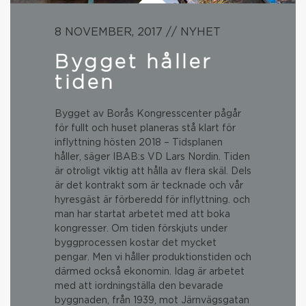
8 NOVEMBER, 2017 // NYHET
Bygget håller
tiden
Bygget av Borås Kongresscenter pågår
för fullt och huset planeras stå klart för
inflyttning hösten 2018 – Tidsplanen
håller, säger IBAB:s VD Lars Nordin. Tiden
är otroligt viktig att hålla av flera skäl. Dels
är det kontrakt som är tecknade och vår
hyresgäst är förberedd för inflyttning. och
man har startat arbetet med att boka
kongresser. Om tiden förskjuts under
byggprocessen kostar det mycket
pengar. Men vi håller produktionstiden och
därmed också ekonomin. Idag är arbetet
med att iordningställa den bevarade
byggnaden, från 1939, mot Järnvägsgatan