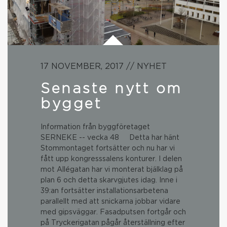
17 NOVEMBER, 2017 // NYHET
Senaste nytt om
bygget
Information från byggföretaget
SERNEKE -- vecka 48 Detta har hänt
Stommontaget fortsätter och nu har vi
fått upp kongresssalens konturer. I delen
mot Allégatan har vi monterat bjälklag på
plan 6 och detta skarvgjutes idag. Inne i
39:an fortsätter installationsarbetena
parallellt med att snickarna jobbar vidare
med gipsväggar. Fasadputsen fortgår och
på Tryckerigatan pågår återställning efter