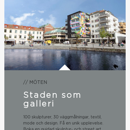
// MÖTEN
Staden som
galleri
100 skulpturer, 30 väggmålningar, textil,
mode och design. Få en unik upplevelse.
Boka en guidad skulptur- och street art