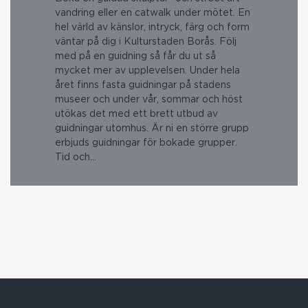
vandring eller en catwalk under mötet. En
hel värld av känslor, intryck, färg och form
väntar på dig i Kulturstaden Borås. Följ
med på en guidning så får du ut så
mycket mer av upplevelsen. Under hela
året finns fasta guidningar på stadens
museer och under vår, sommar och höst
utökas det med ett brett utbud av
guidningar utomhus. Är ni en större grupp
erbjuds guidningar för bokade grupper.
Tid och…