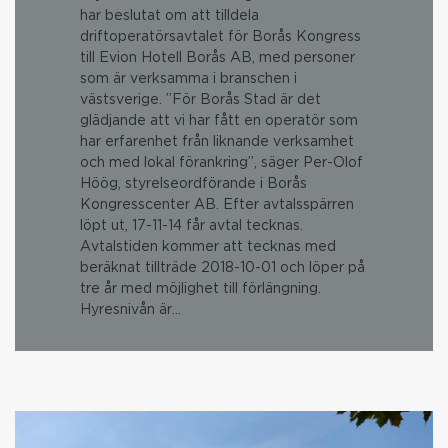
har beslutat om att tilldela
driftoperatörsavtalet för Borås Kongress
till Evion Hotell Borås AB, med personer
som är verksamma i branschen i
västsverige. ”För Borås Stad är det
glädjande att vi har fått en operatör som
har erfarenhet från liknande verksamhet
och med lokal förankring”, säger Per-Olof
Höög, styrelseordförande i Borås
Kongresscenter AB. Efter avtalsspärren
löpt ut, 17-11-14 får avtal tecknas.
Avtalstiden kommer att tecknas med
beräknat tillträde 2018-10-01 och löper på
tre år med möjlighet till förlängning.
Hyresnivån är…