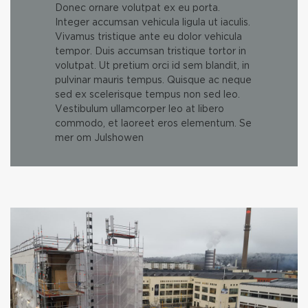
Donec ornare volutpat ex eu porta.
Integer accumsan vehicula ligula ut iaculis.
Vivamus tristique ante eu dolor vehicula
tempor. Duis accumsan tristique tortor in
volutpat. Ut pretium orci id sem blandit, in
pulvinar mauris tempus. Quisque ac neque
sed ex scelerisque tempus non sed leo.
Vestibulum ullamcorper leo at libero
commodo, et laoreet eros elementum. Se
mer om Julshowen