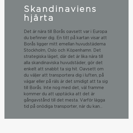
Skandinaviens
hjärta
Det är nära till Borås oavsett var i Europa
du befinner dig. En titt på kartan visar att
Borås ligger mitt emellan huvudstäderna
Stockholm, Oslo och Köpenhamn. Det
strategiska läget, där det är lika nära till
alla skandinaviska huvudstäder, gör det
enkelt att snabbt ta sig hit. Oavsett om
du väljer att transportera dig i luften, på
vägar eller på räls är det smidigt att ta sig
till Borås. Inte nog med det, väl framme
kommer du att upptäcka att det är
gångavstånd till det mesta. Varför lägga
tid på onödiga transporter, när du kan…