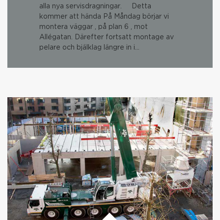
alla nya servisdragningar. Detta
kommer att hända På Måndag börjar vi
montera väggar , på plan 6 , mot
Allégatan. Därefter fortsatt montage av
pelare och bjälklag längre in i…